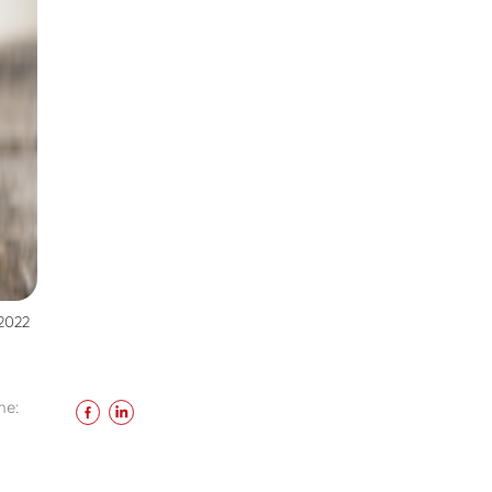
/2022
he: