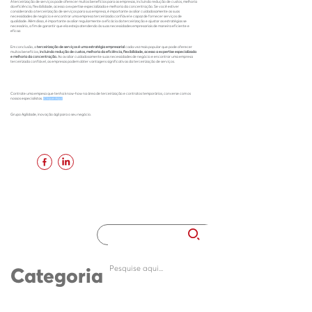
A terceirização de serviços pode oferecer muitos benefícios para as empresas, incluindo redução de custos, melhoria
da eficiência, flexibilidade, acesso a expertise especializada e melhoria da concentração. Se você estiver
considerando a terceirização de serviços para sua empresa, é importante avaliar cuidadosamente as suas
necessidades de negócio e encontrar uma empresa terceirizada confiável e capaz de fornecer serviços de
qualidade. Além disso, é importante avaliar regularmente a eficácia da terceirização e ajustar as estratégias se
necessário, a fim de garantir que ela esteja atendendo às suas necessidades empresariais de maneira eficiente e
eficaz.
Em conclusão, a
terceirização de serviços é uma estratégia empresarial
cada vez mais popular que pode oferecer
muitos benefícios,
incluindo redução de custos, melhoria da eficiência, flexibilidade, acesso a expertise especializada
e melhoria da concentração.
Ao avaliar cuidadosamente suas necessidades de negócio e encontrar uma empresa
terceirizada confiável, as empresas podem obter vantagens significativas da terceirização de serviços.
Contrate uma empesa que tenha know-how na área de terceirização e contratos temporários, converse com os
nossos especialistas.
(Clique Aqui)
Grupo Agilidade, inovação ágil para o seu negócio.
Categoria