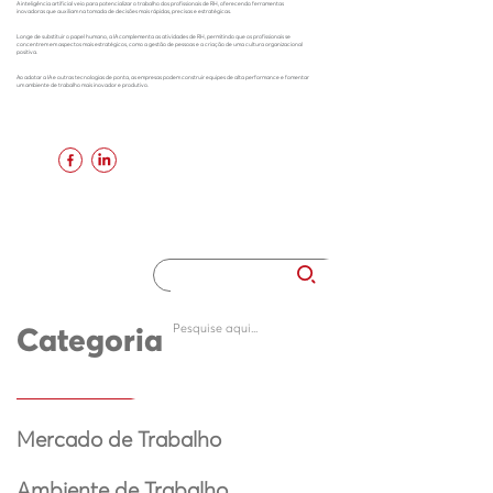
A inteligência artificial veio para potencializar o trabalho dos profissionais de RH, oferecendo ferramentas
inovadoras que auxiliam na tomada de decisões mais rápidas, precisas e estratégicas.
Longe de substituir o papel humano, a IA complementa as atividades de RH, permitindo que os profissionais se
concentrem em aspectos mais estratégicos, como a gestão de pessoas e a criação de uma cultura organizacional
positiva.
Ao adotar a IA e outras tecnologias de ponta, as empresas podem construir equipes de alta performance e fomentar
um ambiente de trabalho mais inovador e produtivo.
Categoria
Mercado de Trabalho
Ambiente de Trabalho